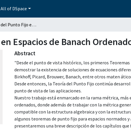
All of DSpace
Teoremas del Punto Fijo en Espacios de Banach Ordenados y Aplicaciones
 en Espacios de Banach Ordenado
Abstract
"Desde el punto de vista histórico, los primeros Teoremas 
demostrar la existencia de soluciones de ecuaciones diferen
Birkhoff, Picard, Brouwer, Banach, entre otros maten áticos
Desde entonces, la Teoría del Punto Fijo continúa desarr
punto de vista de las aplicaciones.
Nuestro trabajo está enmarcado en la rama métrica, más 
ordenados, donde además de trabajar con la métrica genera
compatible con la estructura algebraica y con la estructura
algunos teoremas de punto fijo para espacios normados y a
presentaremos una breve descripción de los capítulos que 