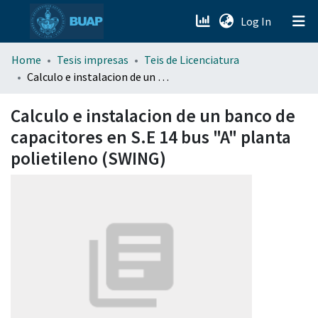
(current)
Log In
menu.section.about_menu
Home
Tesis impresas
Teis de Licenciatura
Calculo e instalacion de un banco de capacitores en S.E 14 bus "A" planta polietileno (SWING)
All of DSpace
Calculo e instalacion de un banco de
capacitores en S.E 14 bus "A" planta
polietileno (SWING)