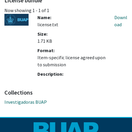
License bundle
Now showing
1 - 1 of 1
Name:
Downl
license.txt
oad
Size:
1.71 KB
Format:
Item-specific license agreed upon
to submission
Description:
Collections
Investigadoras BUAP