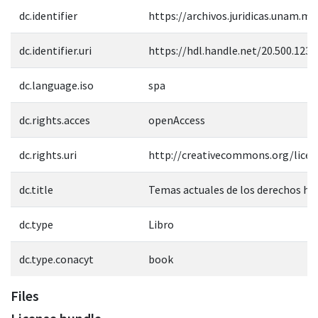
dc.identifier
https://archivos.juridicas.unam.m
dc.identifier.uri
https://hdl.handle.net/20.500.123
dc.language.iso
spa
dc.rights.acces
openAccess
dc.rights.uri
http://creativecommons.org/licen
dc.title
Temas actuales de los derechos h
dc.type
Libro
dc.type.conacyt
book
Files