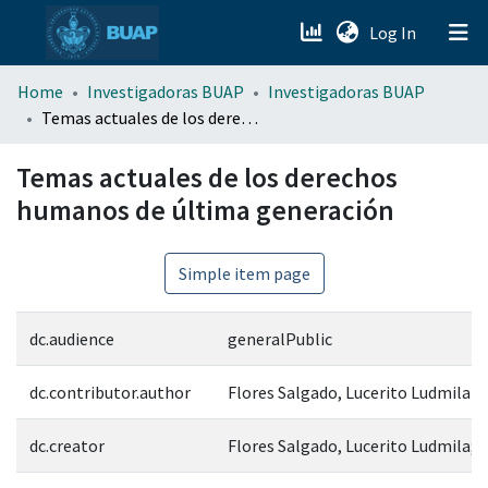
(current)
Log In
menu.section.about_menu
Home
Investigadoras BUAP
Investigadoras BUAP
Temas actuales de los derechos humanos de última generación
All of DSpace
Temas actuales de los derechos
humanos de última generación
Simple item page
dc.audience
generalPublic
dc.contributor.author
Flores Salgado, Lucerito Ludmila
dc.creator
Flores Salgado, Lucerito Ludmila;