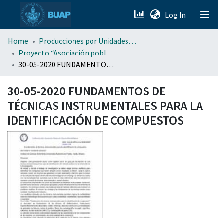
(current)
Log In
menu.section.about_menu
Home
Producciones por Unidades Académicas
Proyecto “Asociación poblana de Ciencias Microbiológicas” . (APCM)
30-05-2020 FUNDAMENTOS DE TÉCNICAS INSTRUMENTALES PARA LA IDENTIFICACIÓN DE COMPUESTOS
All of DSpace
30-05-2020 FUNDAMENTOS DE
TÉCNICAS INSTRUMENTALES PARA LA
IDENTIFICACIÓN DE COMPUESTOS