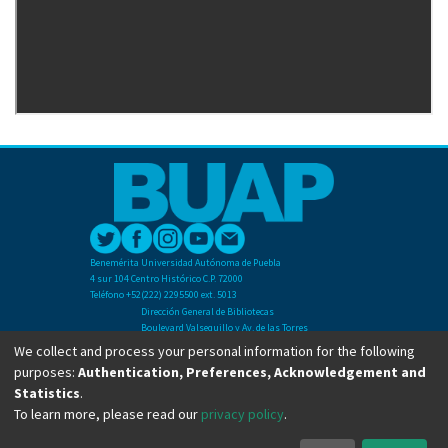
Benemérita Universidad Autónoma de Puebla
4 sur 104 Centro Histórico C.P. 72000
Teléfono +52(222) 2295500 ext. 5013
Dirección General de Bibliotecas
Boulevard Valsequillo y Av. de las Torres
Ciudad Universitaria. Col. San Manuel
We collect and process your personal information for the following
C.P. 72570
purposes:
Authentication, Preferences, Acknowledgement and
Teléfono +52 (222) 2295500 Ext 2901
Statistics
.
To learn more, please read our
privacy policy
.