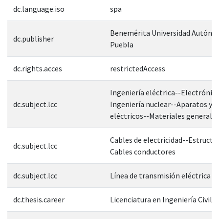
dc.language.iso
spa
Benemérita Universidad Autóno
dc.publisher
Puebla
dc.rights.acces
restrictedAccess
Ingeniería eléctrica--Electrónica
dc.subject.lcc
Ingeniería nuclear--Aparatos y 
eléctricos--Materiales general
Cables de electricidad--Estructu
dc.subject.lcc
Cables conductores
dc.subject.lcc
Línea de transmisión eléctrica a
dc.thesis.career
Licenciatura en Ingeniería Civil