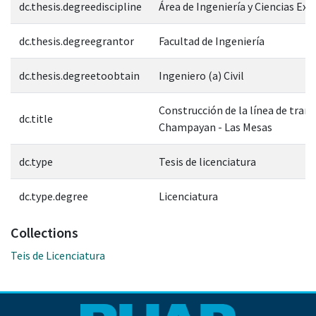
dc.thesis.degreediscipline
Área de Ingeniería y Ciencias Exa
dc.thesis.degreegrantor
Facultad de Ingeniería
dc.thesis.degreetoobtain
Ingeniero (a) Civil
Construcción de la línea de tran
dc.title
Champayan - Las Mesas
dc.type
Tesis de licenciatura
dc.type.degree
Licenciatura
Collections
Teis de Licenciatura