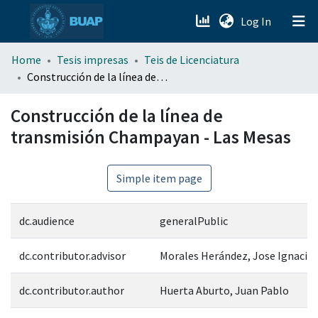
(current)
Log In
menu.section.about_menu
Home
Tesis impresas
Teis de Licenciatura
Construcción de la línea de transmisión Champayan - Las Mesas
All of DSpace
Construcción de la línea de
transmisión Champayan - Las Mesas
Simple item page
dc.audience
generalPublic
dc.contributor.advisor
Morales Herández, Jose Ignacio
dc.contributor.author
Huerta Aburto, Juan Pablo