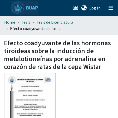
(current)
Log In
menu.section.about_menu
Home
Tesis
Tesis de Licenciatura
Efecto coadyuvante de las hormonas tiroideas sobre la inducción de metalotioneínas por adrenalina en corazón de ratas de la cepa Wistar
All of DSpace
Efecto coadyuvante de las hormonas
tiroideas sobre la inducción de
metalotioneínas por adrenalina en
corazón de ratas de la cepa Wistar