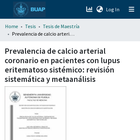
(current)
Log In
menu.section.about_menu
Home
Tesis
Tesis de Maestría
Prevalencia de calcio arterial coronario en pacientes con lupus eritematoso sistémico: revisión sistemática y metaanálisis
All of DSpace
Prevalencia de calcio arterial
coronario en pacientes con lupus
eritematoso sistémico: revisión
sistemática y metaanálisis