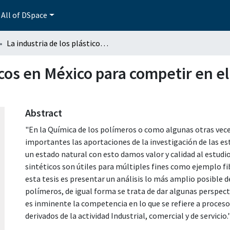
All of DSpace
La industria de los plásticos en México para competir en el tratado de libre comercio
icos en México para competir en el
Abstract
"En la Química de los polímeros o como algunas otras vec
importantes las aportaciones de la investigación de las e
un estado natural con esto damos valor y calidad al estudio
sintéticos son útiles para múltiples fines como ejemplo fib
esta tesis es presentar un análisis lo más amplio posible de
polímeros, de igual forma se trata de dar algunas perspec
es inminente la competencia en lo que se refiere a proceso
derivados de la actividad Industrial, comercial y de servicio.