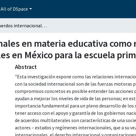
All of DSpace
Los acuerdos internacionales en materia educativa como referente para las acciones gubernamentales en México para la escuela primaria (2000-2012)
nales en materia educativa como r
s en México para la escuela prim
Abstract
"Esta investigación expone como las relaciones internac
con la sociedad internacional son de las fuerzas motoras par
compromisos concretos es posible entender las acciones q
ayudan a mejorar los niveles de vida de las personas; en es
importancia fundamental para un pleno desarrollo de los 
tener acceso con el apoyo y garantía de los gobiernos naci
de acuerdos multilaterales son características de una socie
actores – estados y regímenes internacionales, que a su v
internacionales, el derecho internacional y organizacione