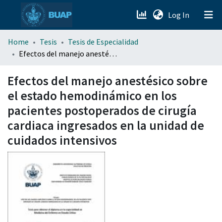
(current)
Log In
menu.section.about_menu
Home
Tesis
Tesis de Especialidad
Efectos del manejo anestésico sobre el estado hemodinámico en los pacientes postoperados de cirugía cardiaca ingresados en la unidad de cuidados intensivos
All of DSpace
Efectos del manejo anestésico sobre
el estado hemodinámico en los
pacientes postoperados de cirugía
cardiaca ingresados en la unidad de
cuidados intensivos