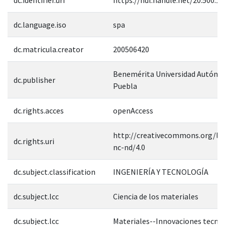
dc.language.iso
spa
dc.matricula.creator
200506420
Benemérita Universidad Autóno
dc.publisher
Puebla
dc.rights.acces
openAccess
http://creativecommons.org/lic
dc.rights.uri
nc-nd/4.0
dc.subject.classification
INGENIERÍA Y TECNOLOGÍA
dc.subject.lcc
Ciencia de los materiales
dc.subject.lcc
Materiales--Innovaciones tecno