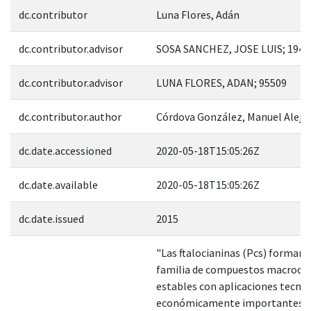
dc.contributor
Luna Flores, Adán
dc.contributor.advisor
SOSA SANCHEZ, JOSE LUIS; 1947
dc.contributor.advisor
LUNA FLORES, ADAN; 95509
dc.contributor.author
Córdova González, Manuel Aleja
dc.date.accessioned
2020-05-18T15:05:26Z
dc.date.available
2020-05-18T15:05:26Z
dc.date.issued
2015
"Las ftalocianinas (Pcs) forman 
familia de compuestos macrocíc
estables con aplicaciones tecno
económicamente importantes en