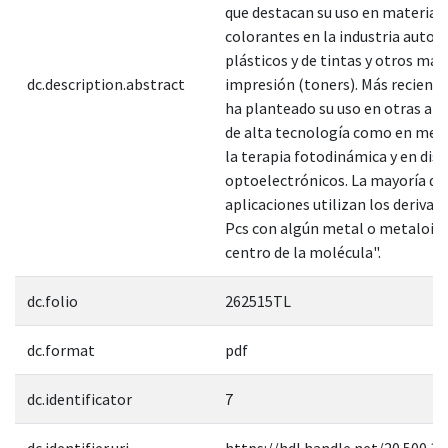
que destacan su uso en material
colorantes en la industria autom
plásticos y de tintas y otros mat
dc.description.abstract
impresión (toners). Más recient
ha planteado su uso en otras apl
de alta tecnología como en medi
la terapia fotodinámica y en disp
optoelectrónicos. La mayoría de 
aplicaciones utilizan los derivado
Pcs con algún metal o metaloide
centro de la molécula".
dc.folio
262515TL
dc.format
pdf
dc.identificator
7
dc.identifier.uri
https://hdl.handle.net/20.500.1