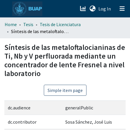
(current)
Log In
menu.section.about_menu
Home
Tesis
Tesis de Licenciatura
Síntesis de las metaloftalocianinas de Ti, Nb y V perfluorada mediante un concentrador de lente Fresnel a nivel laboratorio
All of DSpace
Síntesis de las metaloftalocianinas de
Ti, Nb y V perfluorada mediante un
concentrador de lente Fresnel a nivel
laboratorio
Simple item page
dc.audience
generalPublic
dc.contributor
Sosa Sánchez, José Luis