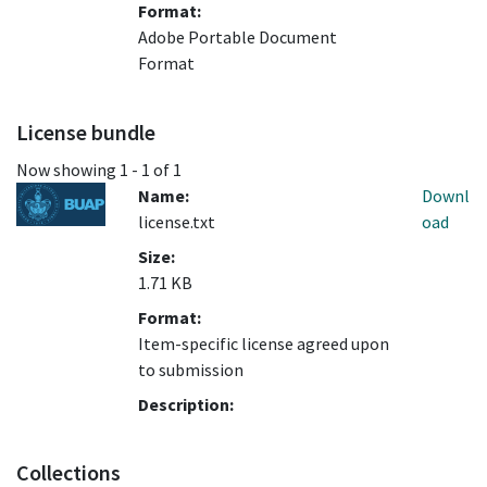
Format:
Adobe Portable Document
Format
License bundle
Now showing
1 - 1 of 1
Name:
Downl
license.txt
oad
Size:
1.71 KB
Format:
Item-specific license agreed upon
to submission
Description:
Collections