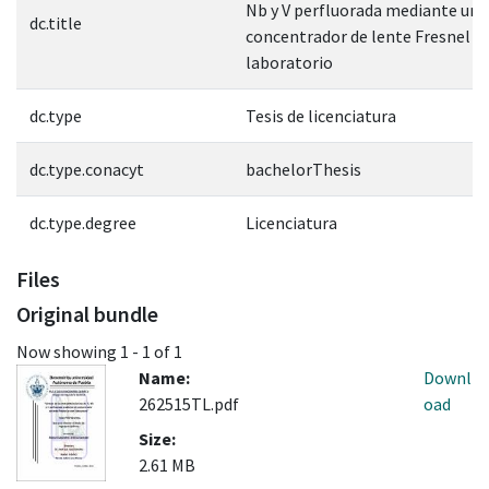
Nb y V perfluorada mediante un
dc.title
concentrador de lente Fresnel a 
laboratorio
dc.type
Tesis de licenciatura
dc.type.conacyt
bachelorThesis
dc.type.degree
Licenciatura
Files
Original bundle
Now showing
1 - 1 of 1
Name:
Downl
262515TL.pdf
oad
Size:
2.61 MB