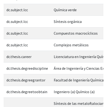
dc.subject.lcc
Química verde
dc.subject.lcc
Síntesis orgánica
dc.subject.lcc
Compuestos macrocíclicos
dc.subject.lcc
Complejos metálicos
dc.thesis.career
Licenciatura en Ingeniería Quími
dc.thesis.degreediscipline
Área de Ingeniería y Ciencias Exa
dc.thesis.degreegrantor
Facultad de Ingeniería Química
dc.thesis.degreetoobtain
Ingeniero (a) Químico (a)
Síntesis de las metaloftalocianin