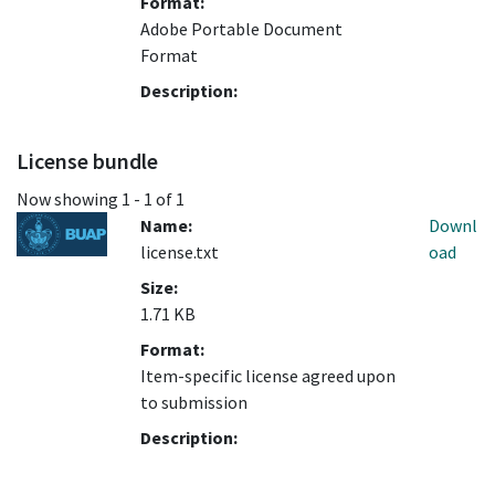
Format:
Adobe Portable Document
Format
Description:
License bundle
Now showing
1 - 1 of 1
Name:
Downl
license.txt
oad
Size:
1.71 KB
Format:
Item-specific license agreed upon
to submission
Description: