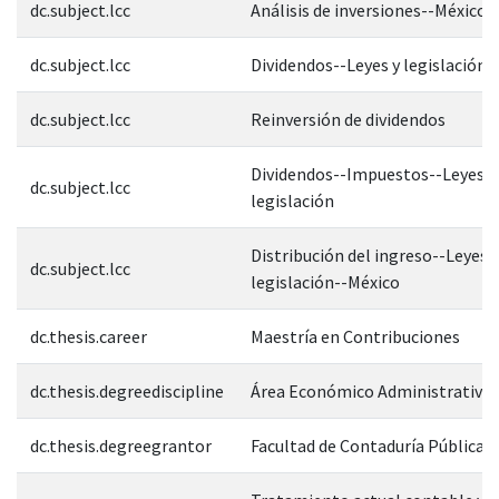
dc.subject.lcc
Análisis de inversiones--México
dc.subject.lcc
Dividendos--Leyes y legislación-
dc.subject.lcc
Reinversión de dividendos
Dividendos--Impuestos--Leyes y
dc.subject.lcc
legislación
Distribución del ingreso--Leyes y
dc.subject.lcc
legislación--México
dc.thesis.career
Maestría en Contribuciones
dc.thesis.degreediscipline
Área Económico Administrativa
dc.thesis.degreegrantor
Facultad de Contaduría Pública