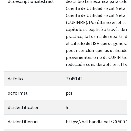
dc.description.abstract
describió la mecánica para calcul
Cuenta de Utilidad Fiscal Neta (C
Cuenta de Utilidad Fiscal Neta R
(CUFINRE). Por último en el terc
capítulo se explicó a través de un
práctico, la forma de repartir di
el cálculo del ISR que se genera, 
poder concluir que las utilidades
provenientes o no de CUFIN tien
reducción considerable en el ISR.
dc.folio
774514T
dc.format
pdf
dc.identificator
5
dc.identifier.uri
https://hdl.handle.net/20.500.1