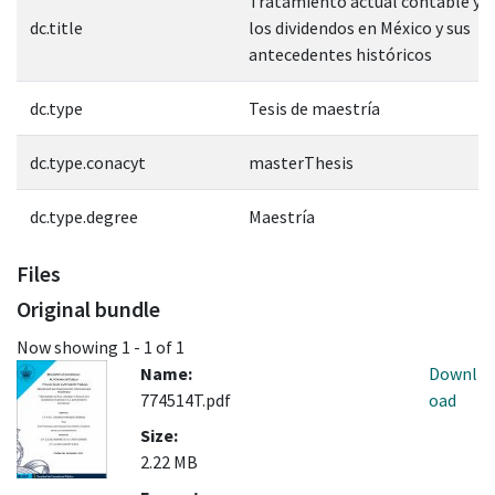
Tratamiento actual contable y fi
dc.title
los dividendos en México y sus
antecedentes históricos
dc.type
Tesis de maestría
dc.type.conacyt
masterThesis
dc.type.degree
Maestría
Files
Original bundle
Now showing
1 - 1 of 1
Name:
Downl
774514T.pdf
oad
Size:
2.22 MB