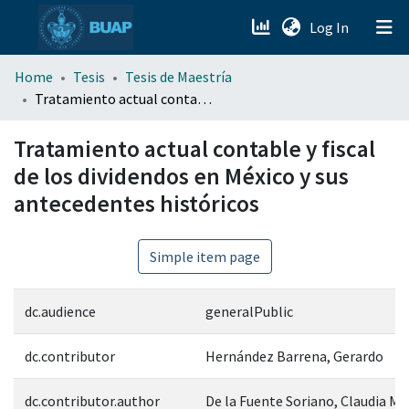
(current)
Log In
menu.section.about_menu
Home
Tesis
Tesis de Maestría
Tratamiento actual contable y fiscal de los dividendos en México y sus antecedentes históricos
All of DSpace
Tratamiento actual contable y fiscal
de los dividendos en México y sus
antecedentes históricos
Simple item page
dc.audience
generalPublic
dc.contributor
Hernández Barrena, Gerardo
dc.contributor.author
De la Fuente Soriano, Claudia Ma