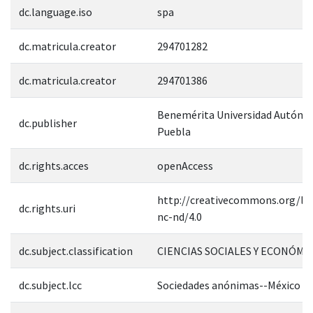
dc.language.iso
spa
dc.matricula.creator
294701282
dc.matricula.creator
294701386
Benemérita Universidad Autóno
dc.publisher
Puebla
dc.rights.acces
openAccess
http://creativecommons.org/lic
dc.rights.uri
nc-nd/4.0
dc.subject.classification
CIENCIAS SOCIALES Y ECONÓMI
dc.subject.lcc
Sociedades anónimas--México