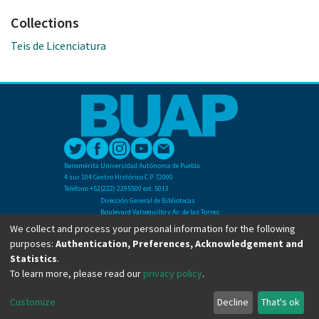
Collections
Teis de Licenciatura
Benemérita Universidad Autónoma de Puebla
4 sur 104 Centro Histórico C.P. 72000
Teléfono +52(222) 2295500 ext. 5013
Dirección General de Bibliotecas
Boulevard Valsequillo y Av. de las Torres
Ciudad Universitaria. Col. San Manuel
We collect and process your personal information for the following
C.P. 72570
purposes:
Authentication, Preferences, Acknowledgement and
Teléfono +52 (222) 2295500 Ext 2901
Statistics
.
To learn more, please read our
privacy policy
.
Copyright © Dirección General de Bibliotecas - BUAP 2024. All right reserved.
Customize
Decline
That's ok