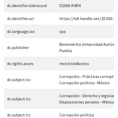
dc.identifier.bibrecord
D2006 R4R4
dc.identifier.uri
https://hdl.handle.net/20.500.1
dc.language.iso
spa
Benemérita Universidad Autóno
dc.publisher
Puebla
dc.rights.acces
restrictedAccess
Corrupción--Prácticas corruptas
dc.subject.lcc
Corrupción política--México
Corrupción--Derecho y legislaci
dc.subject.lcc
Disposiciones penales--México
dc.subject.lcc
Corrupción política