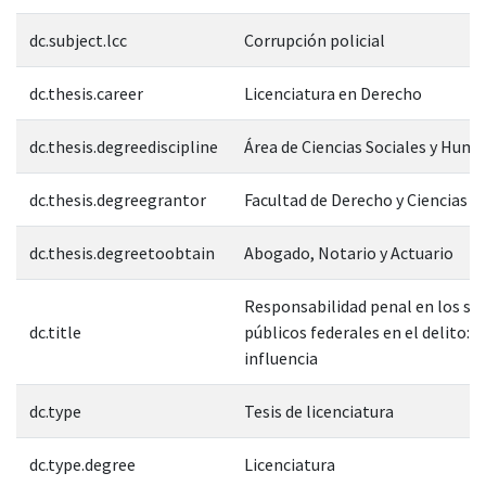
dc.subject.lcc
Corrupción policial
dc.thesis.career
Licenciatura en Derecho
dc.thesis.degreediscipline
Área de Ciencias Sociales y Hum
dc.thesis.degreegrantor
Facultad de Derecho y Ciencias S
dc.thesis.degreetoobtain
Abogado, Notario y Actuario
Responsabilidad penal en los se
dc.title
públicos federales en el delito: t
influencia
dc.type
Tesis de licenciatura
dc.type.degree
Licenciatura