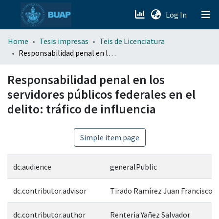
(current)
Log In
menu.section.about_menu
Home
Tesis impresas
Teis de Licenciatura
Responsabilidad penal en los servidores públicos federales en el delito: tráfico de influencia
All of DSpace
Responsabilidad penal en los
servidores públicos federales en el
delito: tráfico de influencia
Simple item page
dc.audience
generalPublic
dc.contributor.advisor
Tirado Ramírez Juan Francisco
dc.contributor.author
Renteria Yañez Salvador