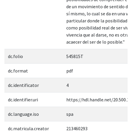
de un movimiento de sentido de 
sí mismo, lo cual se da en una vi
particular donde la posibilidad s
como posibilidad real de ser vive
vivencia que al darse, no es otra 
acaecer del ser de lo posible."
dc.folio
545815T
dc.format
pdf
dc.identificator
4
dc.identifier.uri
https://hdl.handle.net/20.500.1
dc.language.iso
spa
dc.matricula.creator
213460293