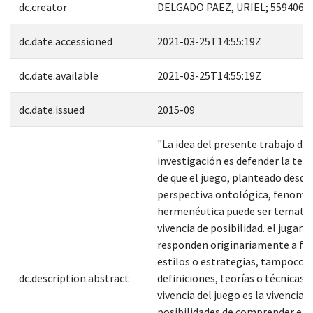
dc.creator
DELGADO PAEZ, URIEL; 559406
dc.date.accessioned
2021-03-25T14:55:19Z
dc.date.available
2021-03-25T14:55:19Z
dc.date.issued
2015-09
"La idea del presente trabajo de
investigación es defender la tesi
de que el juego, planteado desde
perspectiva ontológica, fenome
hermenéutica puede ser temati
vivencia de posibilidad. el jugar n
responden originariamente a fo
estilos o estrategias, tampoco a
dc.description.abstract
definiciones, teorías o técnicas; 
vivencia del juego es la vivencia d
posibilidades de comprender e