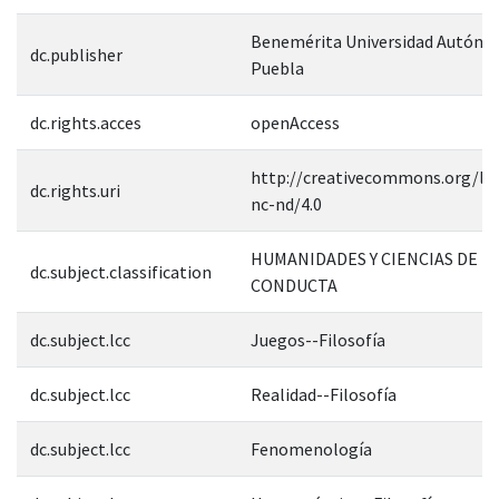
Benemérita Universidad Autóno
dc.publisher
Puebla
dc.rights.acces
openAccess
http://creativecommons.org/lic
dc.rights.uri
nc-nd/4.0
HUMANIDADES Y CIENCIAS DE L
dc.subject.classification
CONDUCTA
dc.subject.lcc
Juegos--Filosofía
dc.subject.lcc
Realidad--Filosofía
dc.subject.lcc
Fenomenología