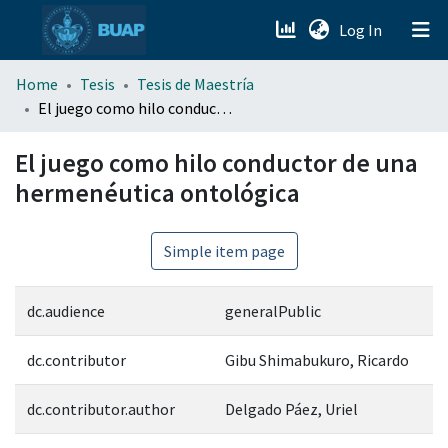
(current)
Log In
menu.section.about_menu
Home
Tesis
Tesis de Maestría
El juego como hilo conductor de una hermenéutica ontológica
All of DSpace
El juego como hilo conductor de una
hermenéutica ontológica
Simple item page
dc.audience
generalPublic
dc.contributor
Gibu Shimabukuro, Ricardo
dc.contributor.author
Delgado Páez, Uriel