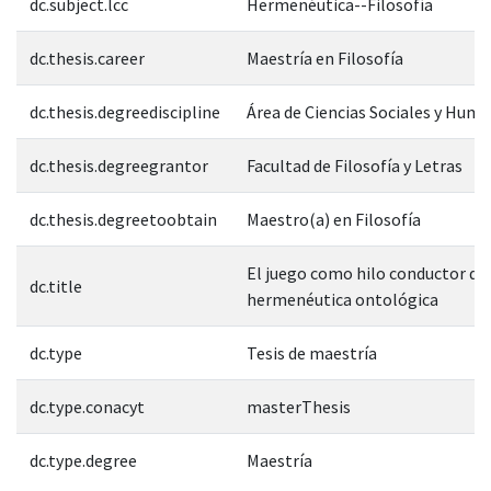
dc.subject.lcc
Hermenéutica--Filosofía
dc.thesis.career
Maestría en Filosofía
dc.thesis.degreediscipline
Área de Ciencias Sociales y Hum
dc.thesis.degreegrantor
Facultad de Filosofía y Letras
dc.thesis.degreetoobtain
Maestro(a) en Filosofía
El juego como hilo conductor de
dc.title
hermenéutica ontológica
dc.type
Tesis de maestría
dc.type.conacyt
masterThesis
dc.type.degree
Maestría