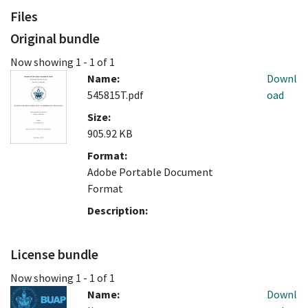
Files
Original bundle
Now showing
1 - 1 of 1
Name:
Downl
545815T.pdf
oad
Size:
905.92 KB
Format:
Adobe Portable Document
Format
Description:
License bundle
Now showing
1 - 1 of 1
Name:
Downl