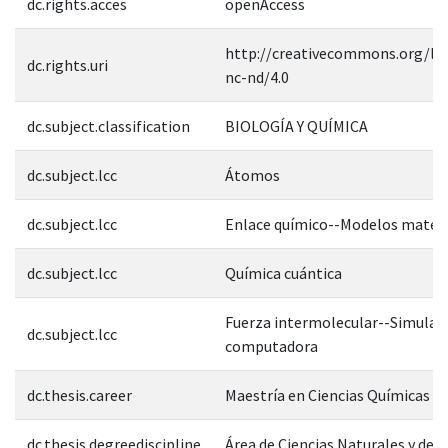
dc.rights.acces
openAccess
http://creativecommons.org/lic
dc.rights.uri
nc-nd/4.0
dc.subject.classification
BIOLOGÍA Y QUÍMICA
dc.subject.lcc
Átomos
dc.subject.lcc
Enlace químico--Modelos matem
dc.subject.lcc
Química cuántica
Fuerza intermolecular--Simulac
dc.subject.lcc
computadora
dc.thesis.career
Maestría en Ciencias Químicas
dc.thesis.degreediscipline
Área de Ciencias Naturales y de l