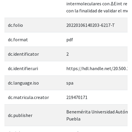
intermoleculares con ∆Eint rep
con la finalidad de validar el mét
dc.folio
20220106140203-6217-T
dc.format
pdf
dc.identificator
2
dc.identifier.uri
https://hdl.handle.net/20.500.1
dc.language.iso
spa
dc.matricula.creator
219470171
Benemérita Universidad Autóno
dc.publisher
Puebla