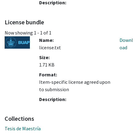
Description:
License bundle
Now showing
1 - 1 of 1
Name:
Downl
license.txt
oad
Size:
1.71 KB
Format:
Item-specific license agreed upon
to submission
Description:
Collections
Tesis de Maestría