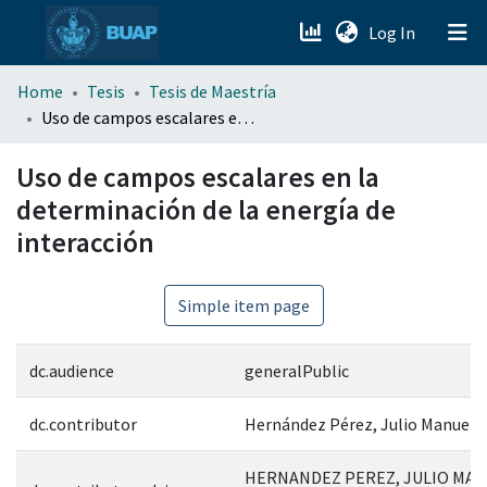
(current)
Log In
menu.section.about_menu
Home
Tesis
Tesis de Maestría
Uso de campos escalares en la determinación de la energía de interacción
All of DSpace
Uso de campos escalares en la
determinación de la energía de
interacción
Simple item page
dc.audience
generalPublic
dc.contributor
Hernández Pérez, Julio Manuel
HERNANDEZ PEREZ, JULIO MAN