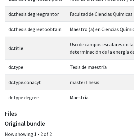
dc.thesis.degreegrantor
Facultad de Ciencias Químicas
dc.thesis.degreetoobtain
Maestro (a) en Ciencias Química
Uso de campos escalares en la
dc.title
determinación de la energía de i
dc.type
Tesis de maestría
dc.type.conacyt
masterThesis
dc.type.degree
Maestría
Files
Original bundle
Now showing
1 - 2 of 2