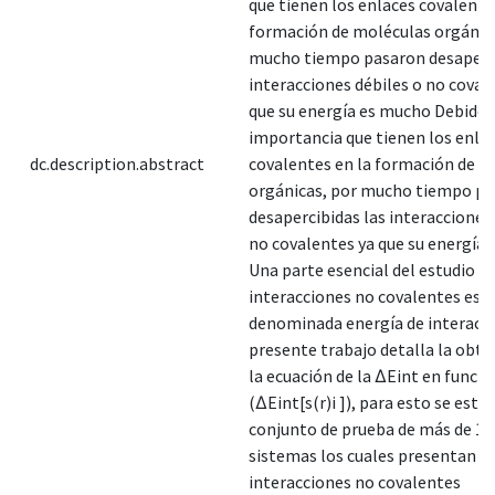
que tienen los enlaces covalente
formación de moléculas orgánica
mucho tiempo pasaron desaperci
interacciones débiles o no coval
que su energía es mucho Debido a
importancia que tienen los enla
dc.description.abstract
covalentes en la formación de m
orgánicas, por mucho tiempo p
desapercibidas las interacciones
no covalentes ya que su energía 
Una parte esencial del estudio de
interacciones no covalentes es s
denominada energía de interacci
presente trabajo detalla la obte
la ecuación de la ∆Eint en función
(∆Eint[s(r)i ]), para esto se estu
conjunto de prueba de más de 10
sistemas los cuales presentan
interacciones no covalentes