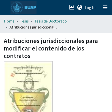
(current)
Log In
menu.section.about_menu
Home
Tesis
Tesis de Doctorado
Atribuciones jurisdiccionales para modificar el contenido de los contratos
All of DSpace
Atribuciones jurisdiccionales para
modificar el contenido de los
contratos