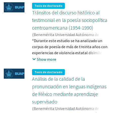
Tesis de doctorado
Tránsitos del discurso histórico al
testimonial en la poesía sociopolítica
centroamericana (1954-1990)
(
Benemérita Universidad Autónoma de
Puebla
“Durante este estudio se ha analizado un
,
2026-01
)
González Martínez, Erik
Javier
corpus de poesía de más de treinta años con
;
González Martínez, Erik Javier; 0000-
0002-7787-0405
experiencias de violencia estatal disimiles,
;
Ali
aunque hermanadas por una historia en
Show more
común. Se utilizaron como herramientas
teóricas la historia conceptual, la teoría
Tesis de doctorado
crítica benjaminiana de la historia y el
Análisis de la calidad de la
análisis del discurso tomado desde el punto
pronunciación en lenguas indígenas
de vista de la filosofía latinoamericana,
de México mediante aprendizaje
específicamente con Enrique Dussel. Esta
supervisado
tesis no tuvo como objeto señalar la
totalidad de los problemas estéticos y
(
Benemérita Universidad Autónoma de