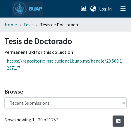
(current)
Log In
menu.section.about_menu
Home
Tesis
Tesis de Doctorado
All of DSpace
Tesis de Doctorado
Permanent URI for this collection
https://repositorioinstitucional.buap.mx/handle/20.500.1
2371/7
Browse
Recent Submissions
Now showing
1 - 20 of 1257