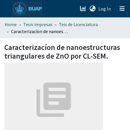
(current)
Log In
menu.section.about_menu
Home
Tesis impresas
Teis de Licenciatura
Caracterizacíon de nanoestructuras triangulares de ZnO por CL-SEM.
All of DSpace
Caracterizacíon de nanoestructuras
triangulares de ZnO por CL-SEM.