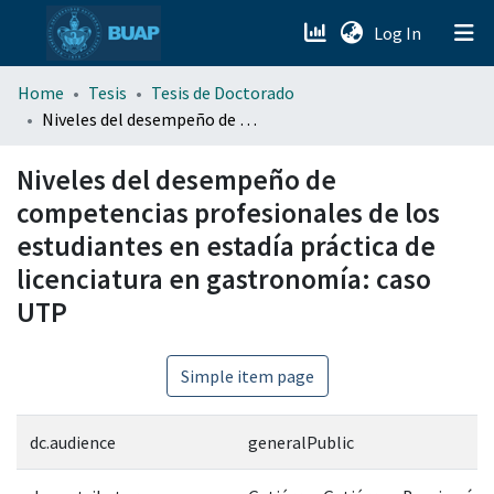
(current)
Log In
menu.section.about_menu
Home
Tesis
Tesis de Doctorado
Niveles del desempeño de competencias profesionales de los estudiantes en estadía práctica de licenciatura en gastronomía: caso UTP
All of DSpace
Niveles del desempeño de
competencias profesionales de los
estudiantes en estadía práctica de
licenciatura en gastronomía: caso
UTP
Simple item page
dc.audience
generalPublic