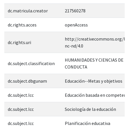
dc.matricula.creator
217560278
dc.rights.acces
openAccess
http://creativecommons.org/lic
dc.rights.uri
nc-nd/4.0
HUMANIDADES Y CIENCIAS DE L
dc.subject.classification
CONDUCTA
dc.subject.dbgunam
Educación--Metas y objetivos
dc.subject.lcc
Educación basada en competenc
dc.subject.lcc
Sociología de la educación
dc.subject.lcc
Planificación educativa