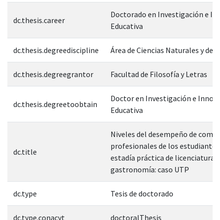
Doctorado en Investigación e In
dc.thesis.career
Educativa
dc.thesis.degreediscipline
Área de Ciencias Naturales y de l
dc.thesis.degreegrantor
Facultad de Filosofía y Letras
Doctor en Investigación e Innov
dc.thesis.degreetoobtain
Educativa
Niveles del desempeño de comp
profesionales de los estudiantes
dc.title
estadía práctica de licenciatura 
gastronomía: caso UTP
dc.type
Tesis de doctorado
dc.type.conacyt
doctoralThesis