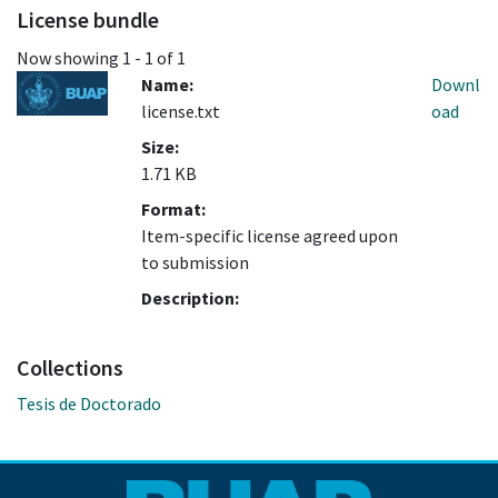
License bundle
Now showing
1 - 1 of 1
Name:
Downl
license.txt
oad
Size:
1.71 KB
Format:
Item-specific license agreed upon
to submission
Description:
Collections
Tesis de Doctorado