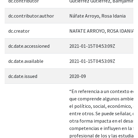
dc.contributor
Gutiérrez Gutiérrez, Bamjamín
dc.contributor.author
Náfate Arroyo, Rosa Idania
dc.creator
NAFATE ARROYO, ROSA IDANIA; 
dc.date.accessioned
2021-01-15T04:53:09Z
dc.date.available
2021-01-15T04:53:09Z
dc.date.issued
2020-09
“En referencia a un contexto edu
que comprende algunos ambien
el político, social, económico, e
entre otros. Se puede señalar, qu
otra forma impacta en el desarro
competencias e influyen en la f
profesional de los y las estudian