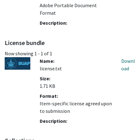
Adobe Portable Document
Format
Description:
License bundle
Now showing
1 - 1 of 1
Name:
Downl
license.txt
oad
Size:
1.71 KB
Format:
Item-specific license agreed upon
to submission
Description: