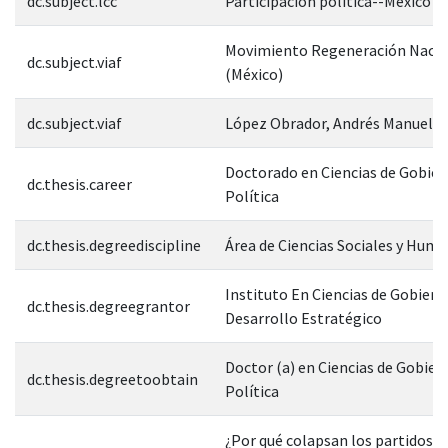
dc.subject.lcc
Participación política--México
Movimiento Regeneración Nacio
dc.subject.viaf
(México)
dc.subject.viaf
López Obrador, Andrés Manuel 1
Doctorado en Ciencias de Gobier
dc.thesis.career
Política
dc.thesis.degreediscipline
Área de Ciencias Sociales y Hum
Instituto En Ciencias de Gobiern
dc.thesis.degreegrantor
Desarrollo Estratégico
Doctor (a) en Ciencias de Gobier
dc.thesis.degreetoobtain
Política
¿Por qué colapsan los partidos p