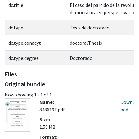
dc.title
El caso del partido de la revoluci
democrática en perspectiva co
dc.type
Tesis de doctorado
dc.type.conacyt
doctoralThesis
dc.type.degree
Doctorado
Files
Original bundle
Now showing
1 - 1 of 1
Name:
Downl
848619T.pdf
oad
Size:
1.58 MB
Format: