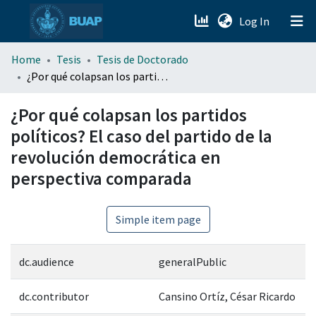
(current)
Log In
menu.section.about_menu
Home
Tesis
Tesis de Doctorado
¿Por qué colapsan los partidos políticos? El caso del partido de la revolución democrática en perspectiva comparada
All of DSpace
¿Por qué colapsan los partidos
políticos? El caso del partido de la
revolución democrática en
perspectiva comparada
Simple item page
dc.audience
generalPublic
dc.contributor
Cansino Ortíz, César Ricardo