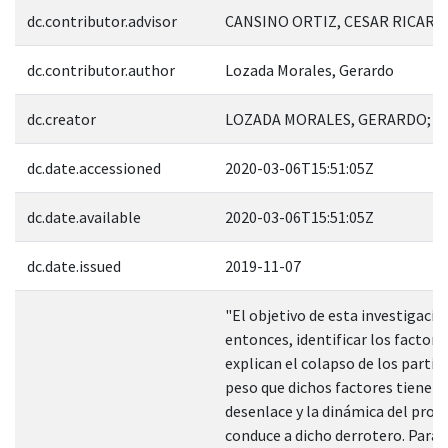
dc.contributor.advisor
CANSINO ORTIZ, CESAR RICARDO
dc.contributor.author
Lozada Morales, Gerardo
dc.creator
LOZADA MORALES, GERARDO; 5
dc.date.accessioned
2020-03-06T15:51:05Z
dc.date.available
2020-03-06T15:51:05Z
dc.date.issued
2019-11-07
"El objetivo de esta investigació
entonces, identificar los factore
explican el colapso de los partido
peso que dichos factores tienen 
desenlace y la dinámica del proc
conduce a dicho derrotero. Para e