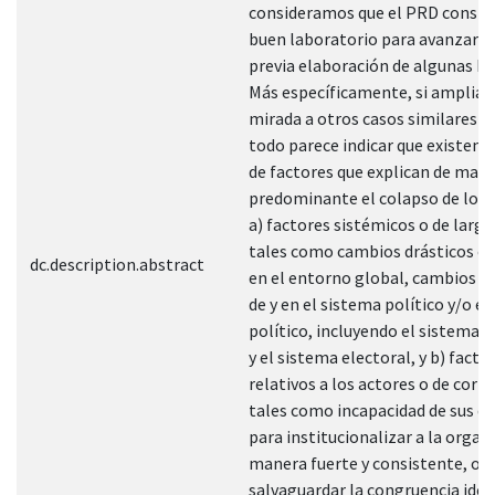
consideramos que el PRD consti
buen laboratorio para avanzar ha
previa elaboración de algunas hi
Más específicamente, si amplia
mirada a otros casos similares a
todo parece indicar que existen d
de factores que explican de man
predominante el colapso de los 
a) factores sistémicos o de larga
tales como cambios drásticos o 
dc.description.abstract
en el entorno global, cambios d
de y en el sistema político y/o e
político, incluyendo el sistema d
y el sistema electoral, y b) facto
relativos a los actores o de corta
tales como incapacidad de sus di
para institucionalizar a la organ
manera fuerte y consistente, o 
salvaguardar la congruencia ideo