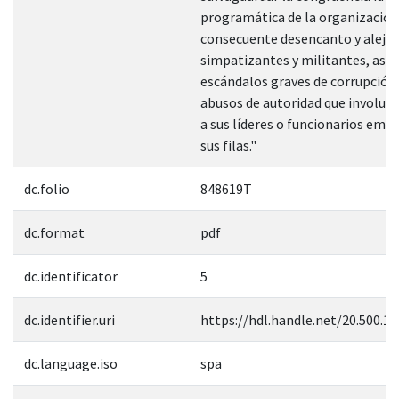
programática de la organización
consecuente desencanto y aleja
simpatizantes y militantes, así
escándalos graves de corrupción
abusos de autoridad que involucr
a sus líderes o funcionarios ema
sus filas."
dc.folio
848619T
dc.format
pdf
dc.identificator
5
dc.identifier.uri
https://hdl.handle.net/20.500.1
dc.language.iso
spa