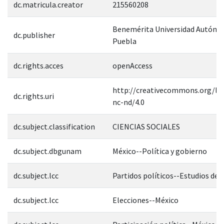
dc.matricula.creator
215560208
Benemérita Universidad Autóno
dc.publisher
Puebla
dc.rights.acces
openAccess
http://creativecommons.org/lic
dc.rights.uri
nc-nd/4.0
dc.subject.classification
CIENCIAS SOCIALES
dc.subject.dbgunam
México--Política y gobierno
dc.subject.lcc
Partidos políticos--Estudios de 
dc.subject.lcc
Elecciones--México