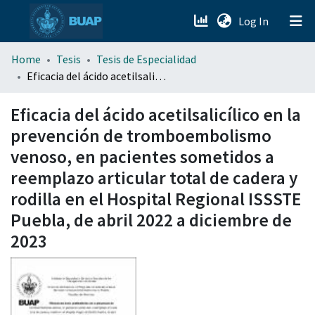
(current)
Log In
menu.section.about_menu
Home
Tesis
Tesis de Especialidad
Eficacia del ácido acetilsalicílico en la prevención de tromboembolismo venoso, en pacientes sometidos a reemplazo articular total de cadera y rodilla en el Hospital Regional ISSSTE Puebla, de abril 2022 a diciembre de 2023
All of DSpace
Eficacia del ácido acetilsalicílico en la
prevención de tromboembolismo
venoso, en pacientes sometidos a
reemplazo articular total de cadera y
rodilla en el Hospital Regional ISSSTE
Puebla, de abril 2022 a diciembre de
2023