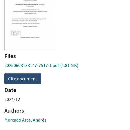
Files
20250603133147-7517-T.pdf
(1.81 MB)
Cite document
Date
2024-12
Authors
Mercado Arce, Andrés