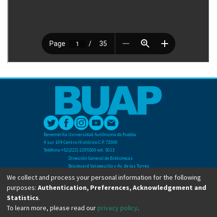
Benemérita Universidad Autónoma de Puebla
4 sur 104 Centro Histórico C.P. 72000
Teléfono +52(222) 2295500 ext. 5013
Dirección General de Bibliotecas
Boulevard Valsequillo y Av. de las Torres
Ciudad Universitaria. Col. San Manuel
We collect and process your personal information for the following
C.P. 72570
purposes:
Authentication, Preferences, Acknowledgement and
Teléfono +52 (222) 2295500 Ext 2901
Statistics
.
To learn more, please read our
privacy policy
.