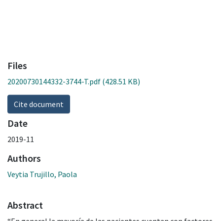
Files
20200730144332-3744-T.pdf
(428.51 KB)
Cite document
Date
2019-11
Authors
Veytia Trujillo, Paola
Abstract
“En general la mayoría de las pacientes cuentan con factores