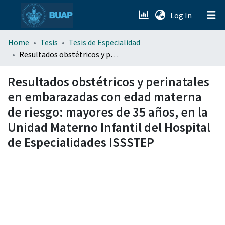
(current)
Log In
menu.section.about_menu
Home
Tesis
Tesis de Especialidad
Resultados obstétricos y perinatales en embarazadas con edad materna de riesgo: mayores de 35 años, en la Unidad Materno Infantil del Hospital de Especialidades ISSSTEP
All of DSpace
Resultados obstétricos y perinatales
en embarazadas con edad materna
de riesgo: mayores de 35 años, en la
Unidad Materno Infantil del Hospital
de Especialidades ISSSTEP