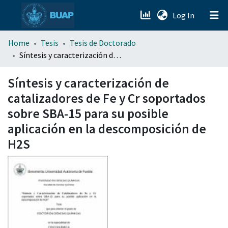
(current)
Log In
menu.section.about_menu
Home
Tesis
Tesis de Doctorado
Síntesis y caracterización de catalizadores de Fe y Cr soportados sobre SBA-15 para su posible aplicación en la descomposición de H2S
All of DSpace
Síntesis y caracterización de
catalizadores de Fe y Cr soportados
sobre SBA-15 para su posible
aplicación en la descomposición de
H2S