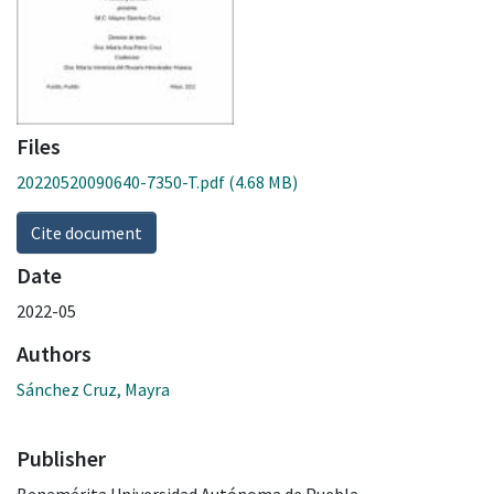
Files
20220520090640-7350-T.pdf
(4.68 MB)
Cite document
Date
2022-05
Authors
Sánchez Cruz, Mayra
Publisher
Benemérita Universidad Autónoma de Puebla