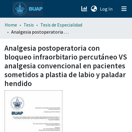
(current)
Log In
menu.section.about_menu
Home
Tesis
Tesis de Especialidad
Analgesia postoperatoria con bloqueo infraorbitario percutáneo VS analgesia convencional en pacientes sometidos a plastia de labio y paladar hendido
All of DSpace
Analgesia postoperatoria con
bloqueo infraorbitario percutáneo VS
analgesia convencional en pacientes
sometidos a plastia de labio y paladar
hendido