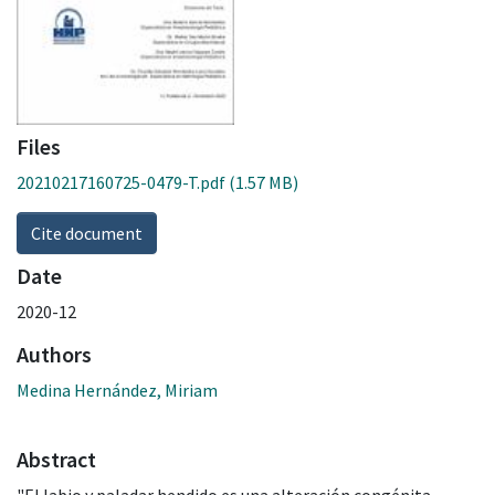
Files
20210217160725-0479-T.pdf
(1.57 MB)
Cite document
Date
2020-12
Authors
Medina Hernández, Miriam
Abstract
"El labio y paladar hendido es una alteración congénita