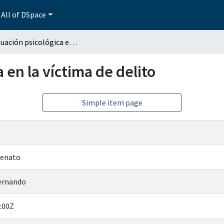
All of DSpace
La evaluación psicológica en la víctima de delito
 en la víctima de delito
Simple item page
Renato
Fernando
:00Z