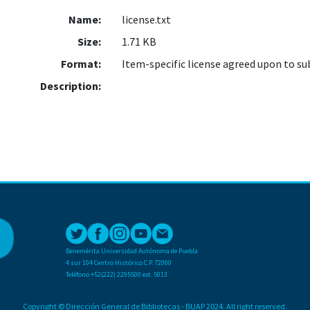
Name:
license.txt
Size:
1.71 KB
Format:
Item-specific license agreed upon to s
Description:
Benemérita Universidad Autónoma de Puebla
4 sur 104 Centro Histórico C.P. 72000
Teléfono +52(222) 2295500 ext. 5013
Copyright © Dirección General de Bibliotecas - BUAP 2024. All right reserved.