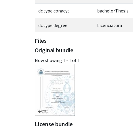
dc.type.conacyt
bachelorThesis
dc.type.degree
Licenciatura
Files
Original bundle
Now showing
1 - 1 of 1
License bundle