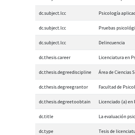
dc.subject.lcc
Psicología aplica
dc.subject.lcc
Pruebas psicológ
dc.subject.lcc
Delincuencia
dc.thesis.career
Licenciatura en P
dc.thesis.degreediscipline
Área de Ciencias 
dc.thesis.degreegrantor
Facultad de Psico
dc.thesis.degreetoobtain
Licenciado (a) en
dc.title
La evaluación psic
dc.type
Tesis de licenciat