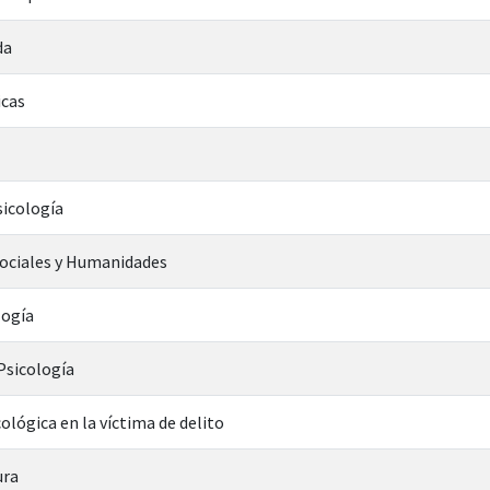
da
icas
sicología
Sociales y Humanidades
logía
 Psicología
ológica en la víctima de delito
ura