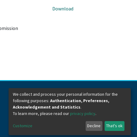
Download
ubmission
We collect and process your personal information for the
following purposes:
Authentication, Preferences,
Dirección General de Bibliotecas
Boulevard Valsequillo y Av. de las Torres
Acknowledgement and Statistics
.
Ciudad Universitaria. Col. San Manuel
To learn more, please read our
privacy policy
.
C.P. 72570
Teléfono +52 (222) 2295500 Ext 2901
Customize
Decline
That's ok