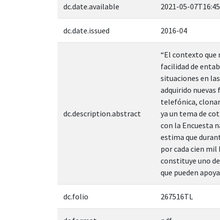
dc.date.available
2021-05-07T16:45
dc.date.issued
2016-04
“El contexto que 
facilidad de entab
situaciones en la
adquirido nuevas f
telefónica, clonar
dc.description.abstract
ya un tema de coti
con la Encuesta n
estima que durant
por cada cien mil
constituye uno de
que pueden apoya
dc.folio
267516TL