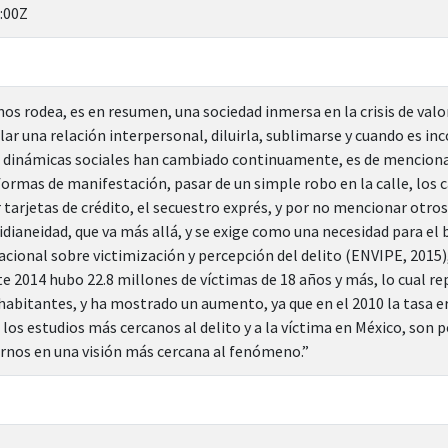
:00Z
nos rodea, es en resumen, una sociedad inmersa en la crisis de val
lar una relación interpersonal, diluirla, sublimarse y cuando es in
s dinámicas sociales han cambiado continuamente, es de mencionar
ormas de manifestación, pasar de un simple robo en la calle, los c
 tarjetas de crédito, el secuestro exprés, y por no mencionar otros
dianeidad, que va más allá, y se exige como una necesidad para el b
acional sobre victimización y percepción del delito (ENVIPE, 2015)
e 2014 hubo 22.8 millones de víctimas de 18 años y más, lo cual re
 habitantes, y ha mostrado un aumento, ya que en el 2010 la tasa e
 los estudios más cercanos al delito y a la víctima en México, son
rnos en una visión más cercana al fenómeno.”