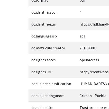
dc.format
pdf
dc.identificator
4
dc.identifier.uri
https://hdl.handl
dc.language.iso
spa
dc.matricula.creator
201036001
dc.rights.acces
openAccess
dc.rights.uri
http://creativec
dc.subject.classification
HUMANIDADES Y 
dc.subject.dbgunam
Crimen--Puebla
dc.subject.lcc
Trastorno por es