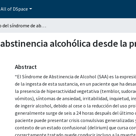
All of DSpace
Manejo del síndrome de abstinencia alcohólica desde la práctica basada en la evidencia
bstinencia alcohólica desde la pr
Abstract
“El Síndrome de Abstinencia de Alcohol (SAA) es la expresió
de la ingesta de esta sustancia, en un paciente que ha desa
la presencia de hiperactividad vegetativa (temblor, sudorac
vómitos), síntomas de ansiedad, irritabilidad, inquietud, 
de ingerir alcohol, debido al cese o la reducción del uso p
generalmente surge de seis a 24 horas después del último 
paciente puede presentar crisis convulsivas generalizadas 
contexto de un estado confusional (delirium) que cursa con
correctamente tratado puede conducir incluso a la muerte