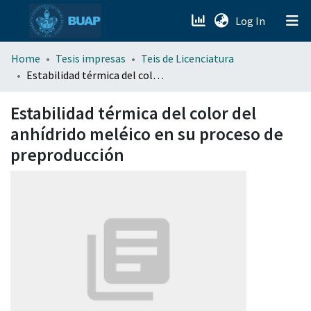
(current)
Log In
menu.section.about_menu
Home
Tesis impresas
Teis de Licenciatura
Estabilidad térmica del color del anhídrido meléico en su proceso de preproducción
All of DSpace
Estabilidad térmica del color del
anhídrido meléico en su proceso de
preproducción