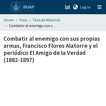
(current)
Log In
menu.section.about_menu
Home
Tesis
Tesis de Maestría
Combatir al enemigo con sus propias armas, Francisco Flores Alatorre y el periódico El Amigo de la Verdad (1882-1897)
All of DSpace
Combatir al enemigo con sus propias
armas, Francisco Flores Alatorre y el
periódico El Amigo de la Verdad
(1882-1897)