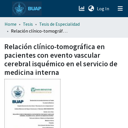
(current)
Log In
menu.section.about_menu
Home
Tesis
Tesis de Especialidad
Relación clínico-tomográfica en pacientes con evento vascular cerebral isquémico en el servicio de medicina interna
All of DSpace
Relación clínico-tomográfica en
pacientes con evento vascular
cerebral isquémico en el servicio de
medicina interna