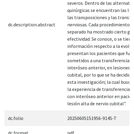
severos. Dentro de las alternativ
quirúrgicas se encuentran las lib
las transposiciones y las transfe
dc.description.abstract
nerviosas. Cada procedimiento p
separado ha mostrado cierto gr
efectividad. Se conoce, o se tien
información respecto a la evolu
presentan los pacientes que fue
sometidos a una transferencia d
interóseo anterior, en lesiones d
cubital, por lo que se ha decidido
esta investigación; la cual busca 
la experiencia de transferencia n
con interóseo anterior en pacie
lesión alta de nervio cubital".
dc.folio
20250605151956-9145-T
dc.format
pdf