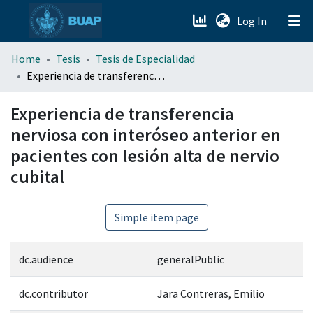
(current)
Log In
menu.section.about_menu
Home
Tesis
Tesis de Especialidad
Experiencia de transferencia nerviosa con interóseo anterior en pacientes con lesión alta de nervio cubital
All of DSpace
Experiencia de transferencia
nerviosa con interóseo anterior en
pacientes con lesión alta de nervio
cubital
Simple item page
dc.audience
generalPublic
dc.contributor
Jara Contreras, Emilio