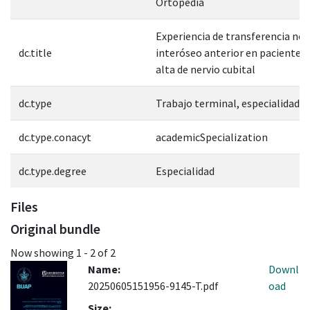
Ortopedia
Experiencia de transferencia ner
dc.title
interóseo anterior en pacientes 
alta de nervio cubital
dc.type
Trabajo terminal, especialidad
dc.type.conacyt
academicSpecialization
dc.type.degree
Especialidad
Files
Original bundle
Now showing
1 - 2 of 2
Name:
Downl
20250605151956-9145-T.pdf
oad
Size: