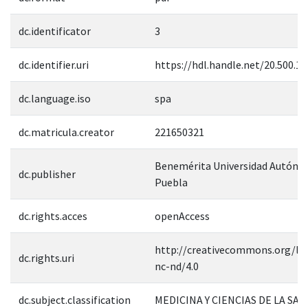
dc.identificator
3
dc.identifier.uri
https://hdl.handle.net/20.500.1
dc.language.iso
spa
dc.matricula.creator
221650321
Benemérita Universidad Autóno
dc.publisher
Puebla
dc.rights.acces
openAccess
http://creativecommons.org/lic
dc.rights.uri
nc-nd/4.0
dc.subject.classification
MEDICINA Y CIENCIAS DE LA SAL