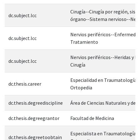
Cirugía--Cirugía por región, sist
dc.subject.lcc
órgano--Sistema nervioso--Nerv
Nervios periféricos--Enfermeda
dc.subject.lcc
Tratamiento
Nervios periféricos--Heridas y le
dc.subject.lcc
Cirugía
Especialidad en Traumatología y
dc.thesis.career
Ortopedia
dc.thesis.degreediscipline
Área de Ciencias Naturales y de l
dc.thesis.degreegrantor
Facultad de Medicina
Especialista en Traumatología y
dc.thesis.degreetoobtain