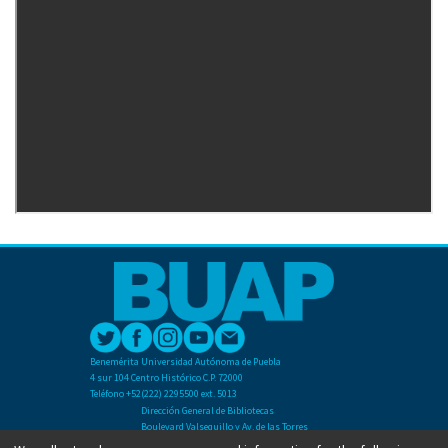
Benemérita Universidad Autónoma de Puebla
4 sur 104 Centro Histórico C.P. 72000
Teléfono +52(222) 2295500 ext. 5013
Dirección General de Bibliotecas
Boulevard Valsequillo y Av. de las Torres
Ciudad Universitaria. Col. San Manuel