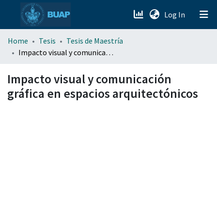
(current)
Log In
menu.section.about_menu
Home
Tesis
Tesis de Maestría
Impacto visual y comunicación gráfica en espacios arquitectónicos
All of DSpace
Impacto visual y comunicación
gráfica en espacios arquitectónicos