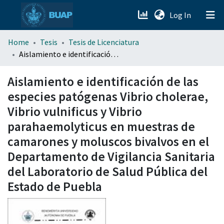
(current)
Log In
menu.section.about_menu
Home
Tesis
Tesis de Licenciatura
Aislamiento e identificación de las especies patógenas Vibrio cholerae, Vibrio vulnificus y Vibrio parahaemolyticus en muestras de camarones y moluscos bivalvos en el Departamento de Vigilancia Sanitaria del Laboratorio de Salud Pública del Estado de Puebla
All of DSpace
Aislamiento e identificación de las
especies patógenas Vibrio cholerae,
Vibrio vulnificus y Vibrio
parahaemolyticus en muestras de
camarones y moluscos bivalvos en el
Departamento de Vigilancia Sanitaria
del Laboratorio de Salud Pública del
Estado de Puebla