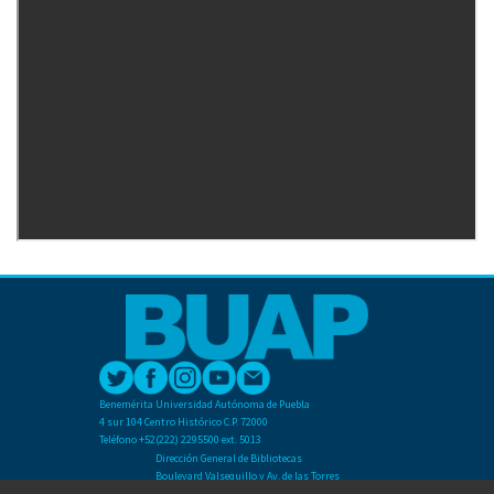
Benemérita Universidad Autónoma de Puebla
4 sur 104 Centro Histórico C.P. 72000
Teléfono +52(222) 2295500 ext. 5013
Dirección General de Bibliotecas
Boulevard Valsequillo y Av. de las Torres
Ciudad Universitaria. Col. San Manuel