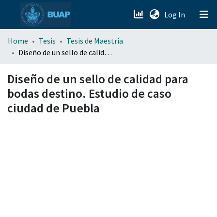
(current)
Log In
menu.section.about_menu
Home
Tesis
Tesis de Maestría
Diseño de un sello de calidad para bodas destino. Estudio de caso ciudad de Puebla
All of DSpace
Diseño de un sello de calidad para
bodas destino. Estudio de caso
ciudad de Puebla