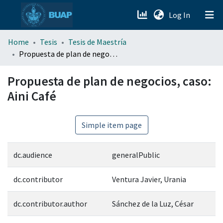
(current)
Log In
menu.section.about_menu
Home
Tesis
Tesis de Maestría
Propuesta de plan de negocios, caso: Aini Café
All of DSpace
Propuesta de plan de negocios, caso:
Aini Café
Simple item page
dc.audience
generalPublic
dc.contributor
Ventura Javier, Urania
dc.contributor.author
Sánchez de la Luz, César