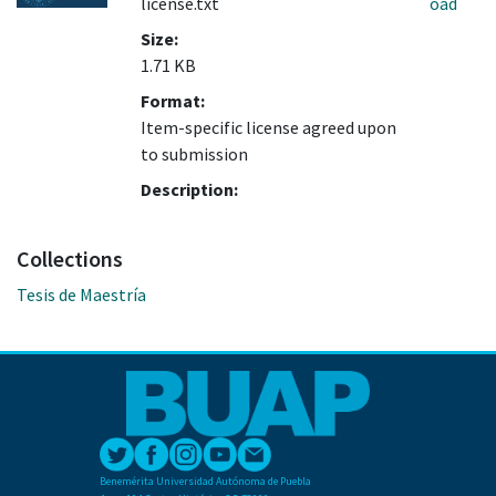
license.txt
oad
Size:
1.71 KB
Format:
Item-specific license agreed upon
to submission
Description:
Collections
Tesis de Maestría
Benemérita Universidad Autónoma de Puebla