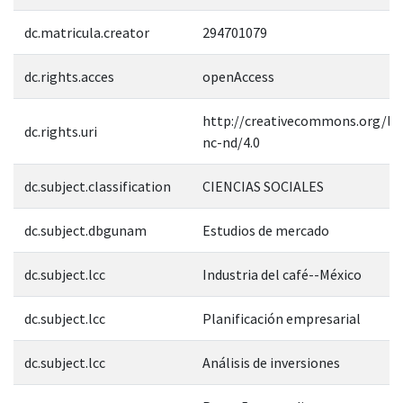
dc.matricula.creator
294701079
dc.rights.acces
openAccess
http://creativecommons.org/lic
dc.rights.uri
nc-nd/4.0
dc.subject.classification
CIENCIAS SOCIALES
dc.subject.dbgunam
Estudios de mercado
dc.subject.lcc
Industria del café--México
dc.subject.lcc
Planificación empresarial
dc.subject.lcc
Análisis de inversiones