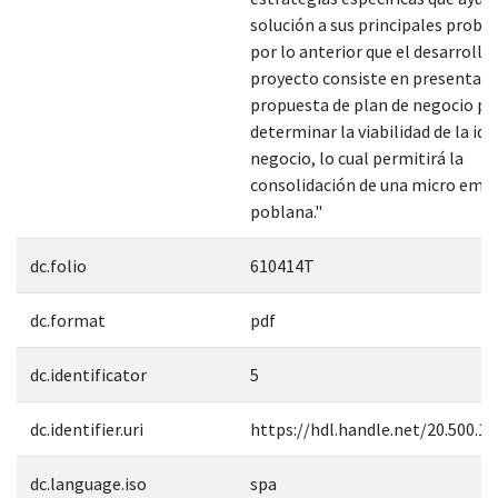
solución a sus principales probl
por lo anterior que el desarrollo
proyecto consiste en presentar 
propuesta de plan de negocio pa
determinar la viabilidad de la ide
negocio, lo cual permitirá la
consolidación de una micro emp
poblana."
dc.folio
610414T
dc.format
pdf
dc.identificator
5
dc.identifier.uri
https://hdl.handle.net/20.500.1
dc.language.iso
spa