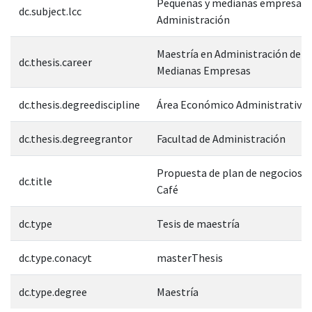
Pequeñas y medianas empresas-
dc.subject.lcc
Administración
Maestría en Administración de P
dc.thesis.career
Medianas Empresas
dc.thesis.degreediscipline
Área Económico Administrativa
dc.thesis.degreegrantor
Facultad de Administración
Propuesta de plan de negocios, c
dc.title
Café
dc.type
Tesis de maestría
dc.type.conacyt
masterThesis
dc.type.degree
Maestría