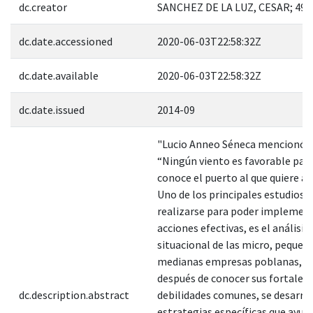
dc.creator
SANCHEZ DE LA LUZ, CESAR; 497
dc.date.accessioned
2020-06-03T22:58:32Z
dc.date.available
2020-06-03T22:58:32Z
dc.date.issued
2014-09
"Lucio Anneo Séneca mencionó 
“Ningún viento es favorable par
conoce el puerto al que quiere arr
Uno de los principales estudios 
realizarse para poder implemen
acciones efectivas, es el análisis
situacional de las micro, pequeña
medianas empresas poblanas, p
después de conocer sus fortaleza
dc.description.abstract
debilidades comunes, se desarro
estrategias específicas que ayud