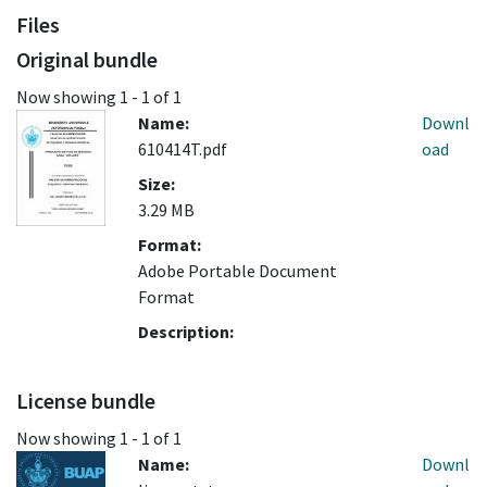
Files
Original bundle
Now showing
1 - 1 of 1
Name:
Downl
610414T.pdf
oad
Size:
3.29 MB
Format:
Adobe Portable Document
Format
Description:
License bundle
Now showing
1 - 1 of 1
Name:
Downl