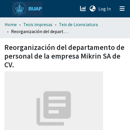
(current)
Log In
menu.section.about_menu
Home
Tesis impresas
Teis de Licenciatura
Reorganización del departamento de personal de la empresa Mikrin SA de CV.
All of DSpace
Reorganización del departamento de
personal de la empresa Mikrin SA de
CV.