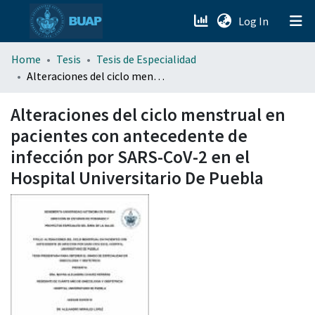
(current)
Log In
menu.section.about_menu
Home
Tesis
Tesis de Especialidad
Alteraciones del ciclo menstrual en pacientes con antecedente de infección por SARS-CoV-2 en el Hospital Universitario De Puebla
All of DSpace
Alteraciones del ciclo menstrual en
pacientes con antecedente de
infección por SARS-CoV-2 en el
Hospital Universitario De Puebla