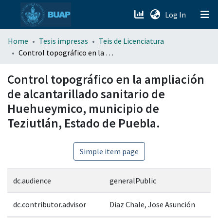
(current)
Log In
menu.section.about_menu
Home
Tesis impresas
Teis de Licenciatura
Control topográfico en la ampliación de alcantarillado sanitario de Huehueymico, municipio de Teziutlán, Estado de Puebla.
All of DSpace
Control topográfico en la ampliación
de alcantarillado sanitario de
Huehueymico, municipio de
Teziutlán, Estado de Puebla.
Simple item page
dc.audience
generalPublic
dc.contributor.advisor
Diaz Chale, Jose Asunción