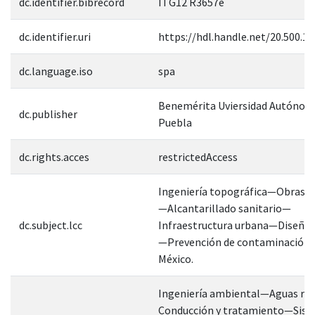
dc.identifier.bibrecord
ITG12 R3657e
dc.identifier.uri
https://hdl.handle.net/20.500.1
dc.language.iso
spa
Benemérita Uviersidad Autónom
dc.publisher
Puebla
dc.rights.acces
restrictedAccess
Ingeniería topográfica—Obras hi
—Alcantarillado sanitario—
dc.subject.lcc
Infraestructura urbana—Diseño 
—Prevención de contaminació
México.
Ingeniería ambiental—Aguas re
Conducción y tratamiento—Sis