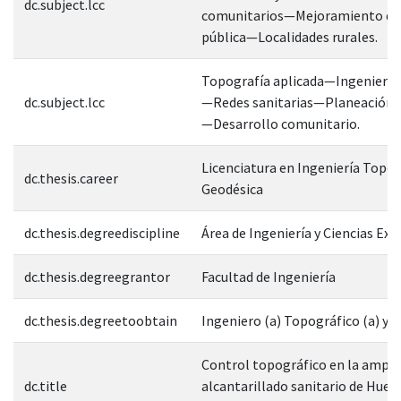
dc.subject.lcc
comunitarios—Mejoramiento de 
pública—Localidades rurales.
Topografía aplicada—Ingeniería 
dc.subject.lcc
—Redes sanitarias—Planeación t
—Desarrollo comunitario.
Licenciatura en Ingeniería Topog
dc.thesis.career
Geodésica
dc.thesis.degreediscipline
Área de Ingeniería y Ciencias Exa
dc.thesis.degreegrantor
Facultad de Ingeniería
dc.thesis.degreetoobtain
Ingeniero (a) Topográfico (a) y 
Control topográfico en la ampli
dc.title
alcantarillado sanitario de Hue