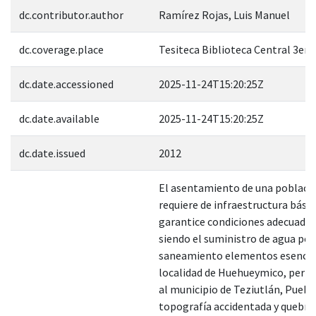
dc.contributor.author
Ramírez Rojas, Luis Manuel
dc.coverage.place
Tesiteca Biblioteca Central 3er. 
dc.date.accessioned
2025-11-24T15:20:25Z
dc.date.available
2025-11-24T15:20:25Z
dc.date.issued
2012
El asentamiento de una poblaci
requiere de infraestructura básic
garantice condiciones adecuadas 
siendo el suministro de agua pot
saneamiento elementos esencial
localidad de Huehueymico, pert
al municipio de Teziutlán, Puebla
topografía accidentada y quebra