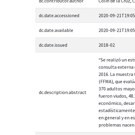
dc.contributor.author
Colín de la Cruz, 
dc.date.accessioned
2020-09-21T19:05
dc.date.available
2020-09-21T19:05
dc.date.issued
2018-02
“Se realizó un est
consulta externa 
2016. La muestra 
(FFMA), que evalúa
370 adultos mayor
dc.description.abstract
fueron viudos, 48
económico, desarr
estadísticamente 
en general y en es
problemas nacen d