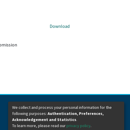
Download
ubmission
We collect and process your personal information for the
following purposes:
Authentication, Preferences,
Dirección General de Bibliotecas
Boulevard Valsequillo y Av. de las Torres
Acknowledgement and Statistics
.
Ciudad Universitaria. Col. San Manuel
To learn more, please read our
privacy policy
.
C.P. 72570