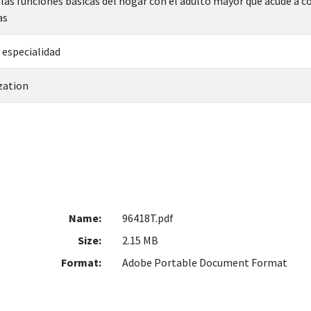
as funciones básicas del hogar con el adulto mayor que acude a c
as
 especialidad
zation
Name:
96418T.pdf
Size:
2.15 MB
Format:
Adobe Portable Document Format