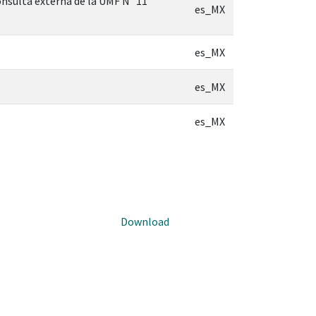
onsulta externa de la UMF N° 11
es_MX
es_MX
es_MX
es_MX
Download