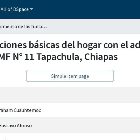
All of DSpace
Cumplimiento de las funciones básicas del hogar con el adulto mayor que acude a consulta externa de la UMF N° 11 Tapachula, Chiapas
ciones básicas del hogar con el a
UMF N° 11 Tapachula, Chiapas
Simple item page
braham Cuauhtemoc
Gustavo Alonso