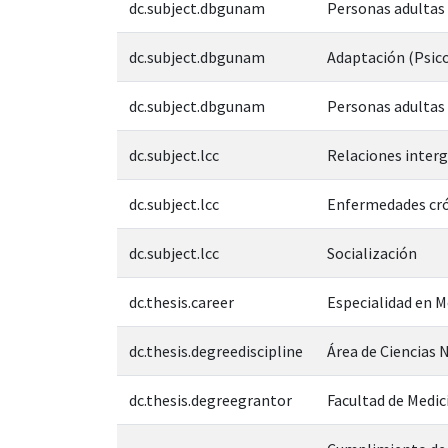
dc.subject.dbgunam
Personas adultas
dc.subject.dbgunam
Adaptación (Psico
dc.subject.dbgunam
Personas adultas
dc.subject.lcc
Relaciones inter
dc.subject.lcc
Enfermedades cró
dc.subject.lcc
Socialización
dc.thesis.career
Especialidad en M
dc.thesis.degreediscipline
Área de Ciencias N
dc.thesis.degreegrantor
Facultad de Medic