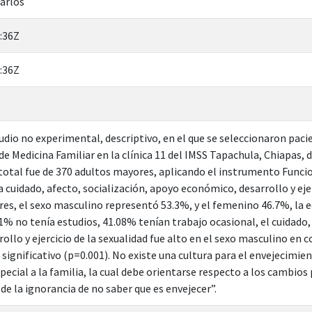
Carlos
:36Z
:36Z
udio no experimental, descriptivo, en el que se seleccionaron pacie
de Medicina Familiar en la clínica 11 del IMSS Tapachula, Chiapas, 
total fue de 370 adultos mayores, aplicando el instrumento Funci
 cuidado, afecto, socialización, apoyo económico, desarrollo y ejer
es, el sexo masculino representó 53.3%, y el femenino 46.7%, la 
.1% no tenía estudios, 41.08% tenían trabajo ocasional, el cuidado,
ollo y ejercicio de la sexualidad fue alto en el sexo masculino en
significativo (p=0.001). No existe una cultura para el envejecimie
pecial a la familia, la cual debe orientarse respecto a los cambios
e la ignorancia de no saber que es envejecer”.