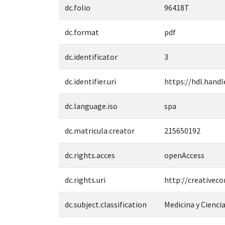
dc.folio
96418T
dc.format
pdf
dc.identificator
3
dc.identifier.uri
https://hdl.handl
dc.language.iso
spa
dc.matricula.creator
215650192
dc.rights.acces
openAccess
dc.rights.uri
http://creativec
dc.subject.classification
Medicina y Ciencia