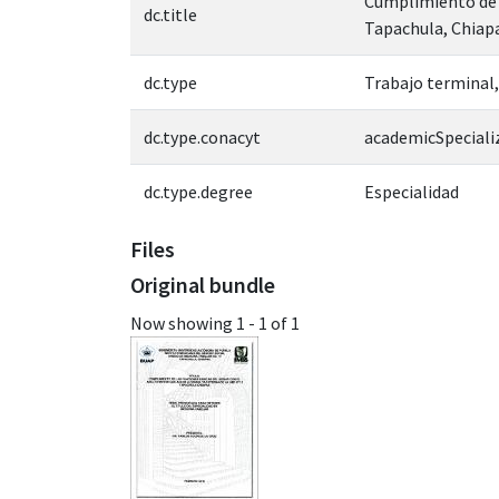
Cumplimiento de l
dc.title
Tapachula, Chiap
dc.type
Trabajo terminal,
dc.type.conacyt
academicSpeciali
dc.type.degree
Especialidad
Files
Original bundle
Now showing
1 - 1 of 1