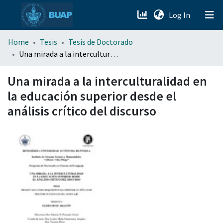
(current)
Log In
menu.section.about_menu
Home
Tesis
Tesis de Doctorado
Una mirada a la interculturalidad en la educación superior desde el análisis crítico del discurso
All of DSpace
Una mirada a la interculturalidad en
la educación superior desde el
análisis crítico del discurso