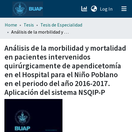
(current)
Log In
menu.section.about_menu
Home
Tesis
Tesis de Especialidad
Análisis de la morbilidad y mortalidad en pacientes intervenidos quirúrgicamente de apendicetomía en el Hospital para el Niño Poblano en el periodo del año 2016-2017. Aplicación del sistema NSQIP-P
All of DSpace
Análisis de la morbilidad y mortalidad
en pacientes intervenidos
quirúrgicamente de apendicetomía
en el Hospital para el Niño Poblano
en el periodo del año 2016-2017.
Aplicación del sistema NSQIP-P