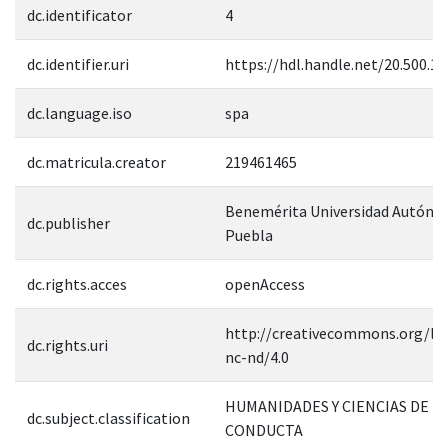
dc.identificator
4
dc.identifier.uri
https://hdl.handle.net/20.500.1
dc.language.iso
spa
dc.matricula.creator
219461465
Benemérita Universidad Autóno
dc.publisher
Puebla
dc.rights.acces
openAccess
http://creativecommons.org/lic
dc.rights.uri
nc-nd/4.0
HUMANIDADES Y CIENCIAS DE L
dc.subject.classification
CONDUCTA