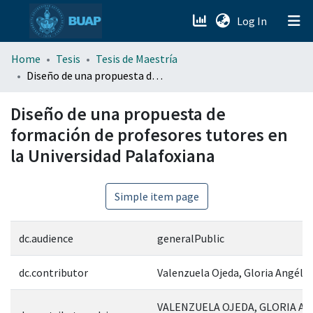
(current)
Log In
menu.section.about_menu
Home
Tesis
Tesis de Maestría
Diseño de una propuesta de formación de profesores tutores en la Universidad Palafoxiana
All of DSpace
Diseño de una propuesta de
formación de profesores tutores en
la Universidad Palafoxiana
Simple item page
dc.audience
generalPublic
dc.contributor
Valenzuela Ojeda, Gloria Angélic
VALENZUELA OJEDA, GLORIA AN