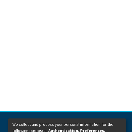
We collect and process your personal information for the
following purposes:
Authentication, Preferences,
Dirección General de Bibliotecas