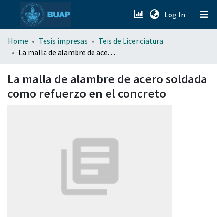
(current)
Log In
menu.section.about_menu
Home
Tesis impresas
Teis de Licenciatura
La malla de alambre de acero soldada como refuerzo en el concreto
All of DSpace
La malla de alambre de acero soldada
como refuerzo en el concreto