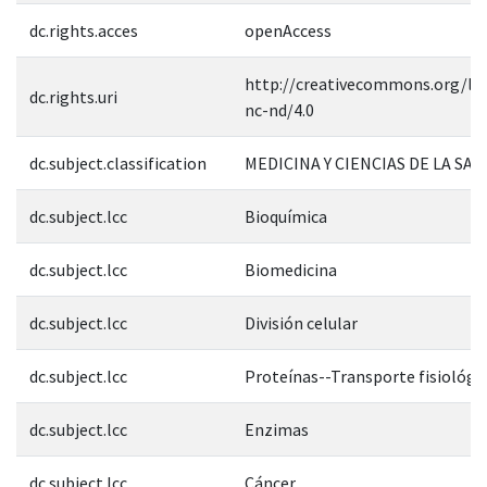
dc.rights.acces
openAccess
http://creativecommons.org/lic
dc.rights.uri
nc-nd/4.0
dc.subject.classification
MEDICINA Y CIENCIAS DE LA SAL
dc.subject.lcc
Bioquímica
dc.subject.lcc
Biomedicina
dc.subject.lcc
División celular
dc.subject.lcc
Proteínas--Transporte fisiológi
dc.subject.lcc
Enzimas
dc.subject.lcc
Cáncer