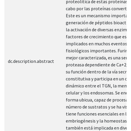
proteolítica de estas proteínas s
cabo por las proteínas convertas
Este es un mecanismo important
generación de péptidos bioacti
la activación de diversas enzimas
factores de crecimiento que est
implicados en muchos eventos
fisiológicos importantes. Furina 
mejor caracterizada, es una seri
dc.description.abstract
proteasa dependiente de Ca+2, q
su función dentro de la vía secre
constitutiva y participa en un cic
dinámico entre el TGN, la mem
celular y los endosomas. Se encu
forma ubicua, capaz de procesar 
número de sustratos y se ha vist
tiene funciones esenciales en la
embriogénesis y la homeostasis
también está implicada en diver