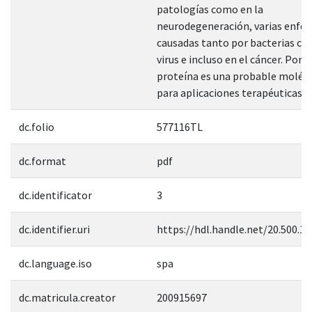
patologías como en la
neurodegeneración, varias enfe
causadas tanto por bacterias c
virus e incluso en el cáncer. Por l
proteína es una probable molécu
para aplicaciones terapéuticas."
dc.folio
577116TL
dc.format
pdf
dc.identificator
3
dc.identifier.uri
https://hdl.handle.net/20.500.1
dc.language.iso
spa
dc.matricula.creator
200915697