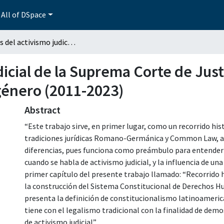
All of DSpace
Análisis del activismo judicial de la Suprema Corte de Justicia de la Nación en materia de igualdad de género (2011-2023)
dicial de la Suprema Corte de Just
género (2011-2023)
Abstract
“Este trabajo sirve, en primer lugar, como un recorrido his
tradiciones jurídicas Romano-Germánica y Common Law, ano
diferencias, pues funciona como preámbulo para entender 
cuando se habla de activismo judicial, y la influencia de una
primer capítulo del presente trabajo llamado: “Recorrido hi
la construcción del Sistema Constitucional de Derechos Hu
presenta la definición de constitucionalismo latinoameric
tiene con el legalismo tradicional con la finalidad de demos
de activismo judicial”.