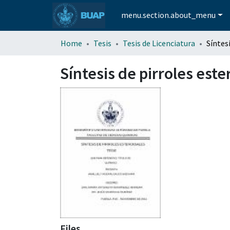
menu.section.about_menu
Home
Tesis
Tesis de Licenciatura
Síntesis de pirroles este
Files