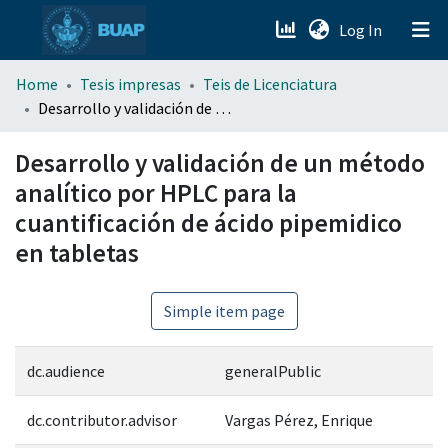
(current)
Log In
menu.section.about_menu
Home
Tesis impresas
Teis de Licenciatura
Desarrollo y validación de un método analítico por HPLC para la cuantificación de ácido pipemidico en tabletas
All of DSpace
Desarrollo y validación de un método
analítico por HPLC para la
cuantificación de ácido pipemidico
en tabletas
Simple item page
dc.audience
generalPublic
dc.contributor.advisor
Vargas Pérez, Enrique