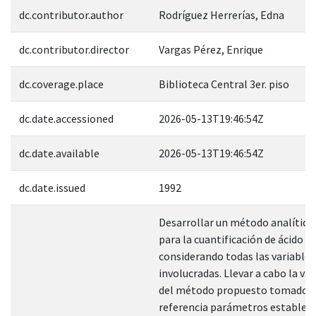
dc.contributor.author
Rodríguez Herrerías, Edna
dc.contributor.director
Vargas Pérez, Enrique
dc.coverage.place
Biblioteca Central 3er. piso
dc.date.accessioned
2026-05-13T19:46:54Z
dc.date.available
2026-05-13T19:46:54Z
dc.date.issued
1992
Desarrollar un método analític
para la cuantificación de ácido 
considerando todas las variables
involucradas. Llevar a cabo la va
del método propuesto tomado 
referencia parámetros estableci