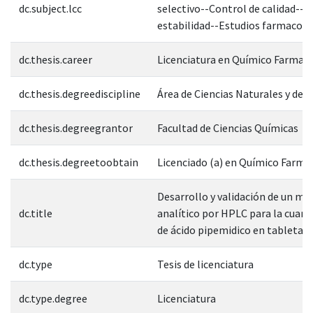
dc.subject.lcc
selectivo--Control de calidad--E
estabilidad--Estudios farmacoci
dc.thesis.career
Licenciatura en Químico Farmac
dc.thesis.degreediscipline
Área de Ciencias Naturales y de l
dc.thesis.degreegrantor
Facultad de Ciencias Químicas
dc.thesis.degreetoobtain
Licenciado (a) en Químico Farm
Desarrollo y validación de un m
dc.title
analítico por HPLC para la cuant
de ácido pipemidico en tabletas
dc.type
Tesis de licenciatura
dc.type.degree
Licenciatura