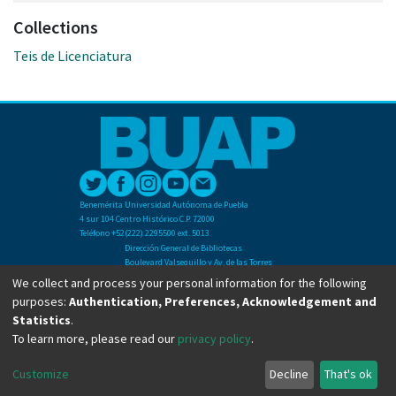
Collections
Teis de Licenciatura
Benemérita Universidad Autónoma de Puebla
4 sur 104 Centro Histórico C.P. 72000
Teléfono +52(222) 2295500 ext. 5013
Dirección General de Bibliotecas
Boulevard Valsequillo y Av. de las Torres
Ciudad Universitaria. Col. San Manuel
We collect and process your personal information for the following
C.P. 72570
purposes:
Authentication, Preferences, Acknowledgement and
Teléfono +52 (222) 2295500 Ext 2901
Statistics
.
To learn more, please read our
privacy policy
.
Copyright © Dirección General de Bibliotecas - BUAP 2024. All right reserved.
Customize
Decline
That's ok