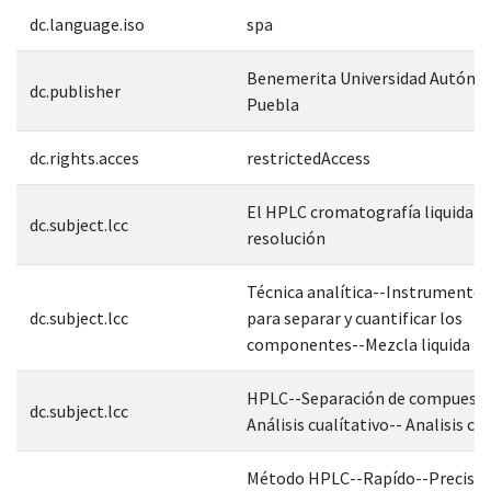
dc.language.iso
spa
Benemerita Universidad Autóno
dc.publisher
Puebla
dc.rights.acces
restrictedAccess
El HPLC cromatografía liquida de
dc.subject.lcc
resolución
Técnica analítica--Instrumento s
dc.subject.lcc
para separar y cuantificar los
componentes--Mezcla liquida
HPLC--Separación de compuesto
dc.subject.lcc
Análisis cualítativo-- Analisis cu
Método HPLC--Rapído--Preciso--