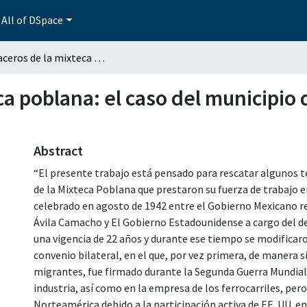
All of DSpace
Los braceros de la mixteca poblana: el caso del municipio de Santa Clara Huitziltepec, 1955-1964
ca poblana: el caso del municipio 
Abstract
“El presente trabajo está pensado para rescatar algunos 
de la Mixteca Poblana que prestaron su fuerza de trabajo
celebrado en agosto de 1942 entre el Gobierno Mexicano 
Ávila Camacho y El Gobierno Estadounidense a cargo del de
una vigencia de 22 años y durante ese tiempo se modificaro
convenio bilateral, en el que, por vez primera, de manera 
migrantes, fue firmado durante la Segunda Guerra Mundial 
industria, así como en la empresa de los ferrocarriles, per
Norteamérica debido a la participación activa de EE. UU. en