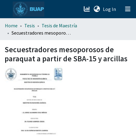
(current)
Log In
menu.section.about_menu
Home
Tesis
Tesis de Maestría
Secuestradores mesoporosos de paraquat a partir de SBA-15 y arcillas
All of DSpace
Secuestradores mesoporosos de
paraquat a partir de SBA-15 y arcillas