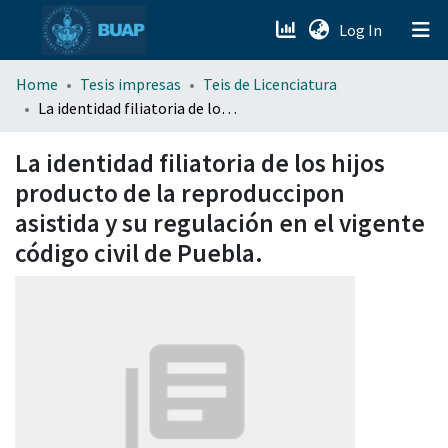
(current)
Log In
menu.section.about_menu
Home
Tesis impresas
Teis de Licenciatura
La identidad filiatoria de los hijos producto de la reproduccipon asistida y su regulación en el vigente código civil de Puebla.
All of DSpace
La identidad filiatoria de los hijos
producto de la reproduccipon
asistida y su regulación en el vigente
código civil de Puebla.